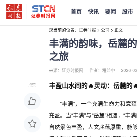
首页
快讯
要闻
股市
您当前的位置：
证券时报
>
公司
>
正文
丰满的韵味，岳麓的
之旅
来源：证券时报网
作者：程益中
2026-02
丰盈山水间的🔥灵动：岳麓的
点赞
“丰满”，一个充满生命力和意
充盈。当“丰满”与“岳麓”相遇，“
自然景色丰盈，人文底蕴厚重，能