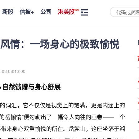
新股
信披+
公司
港美股
风情：一场身心的极致愉悦
-08 08:12:00
🔥自然馈赠与身心舒展
蕴的词汇，它不仅仅是视觉上的饱满，更是内涵上的
丰满的岳愉情”便勾勒出了一幅令人向往的画卷——一个
够带来身心双重愉悦的所在。岳麓山，这座坐落于湘