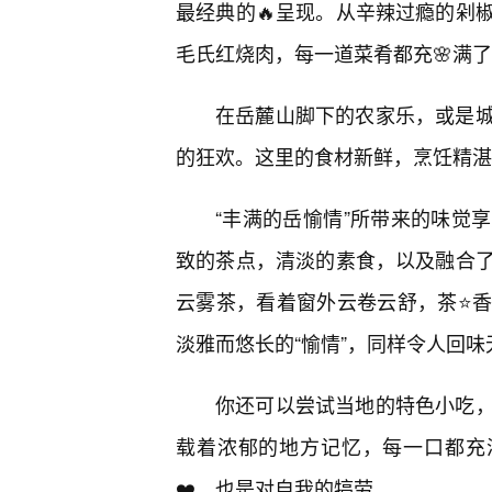
最经典的🔥呈现。从辛辣过瘾的剁
毛氏红烧肉，每一道菜肴都充🌸满了
在岳麓山脚下的农家乐，或是
的狂欢。这里的食材新鲜，烹饪精湛
“丰满的岳愉情”所带来的味觉
致的茶点，清淡的素食，以及融合
云雾茶，看着窗外云卷云舒，茶⭐
淡雅而悠长的“愉情”，同样令人回味
你还可以尝试当地的特色小吃
载着浓郁的地方记忆，每一口都充
❤️，也是对自我的犒劳。