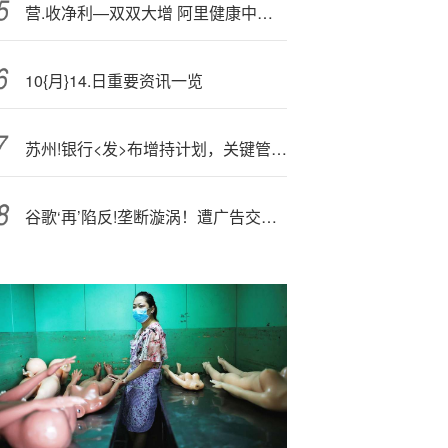
营.收净利—双双大增 阿里健康中期业绩亮眼
10{月}14.日重要资讯一览
苏州!银行<发>布增持计划，关键管理人员涨薪了
谷歌‘再’陷反!垄断漩涡！遭广告交易平台PubMatic起诉索赔数十亿美元