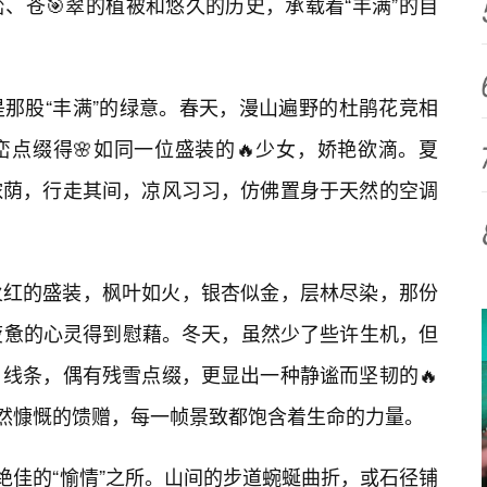
、苍🎯翠的植被和悠久的历史，承载着“丰满”的自
那股“丰满”的绿意。春天，漫山遍野的杜鹃花竞相
点缀得🌸如同一位盛装的🔥少女，娇艳欲滴。夏
浓荫，行走其间，凉风习习，仿佛置身于天然的空调
火红的盛装，枫叶如火，银杏似金，层林尽染，那份
疲惫的心灵得到慰藉。冬天，虽然少了些许生机，但
线条，偶有残雪点缀，更显出一种静谧而坚韧的🔥
自然慷慨的馈赠，每一帧景致都饱含着生命的力量。
绝佳的“愉情”之所。山间的步道蜿蜒曲折，或石径铺