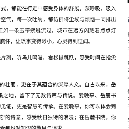
方式，都能在行走中感受身体的舒展。深呼吸，吸入
新空气，每一次吐纳，都仿佛将尘埃与烦恼一同排出
湘江如一条玉带蜿蜒流过，城市在远方闪耀着点点灯
大胸怀，让琐事变得渺小，心灵得到辽阔。
坐片刻，听鸟儿鸣唱，看松鼠跳跃，感受时间在指尖
水的壮丽，更在于其蕴含的深厚人文。自古以来，岳
聚集之地，留下了无数诗篇与传说。爱晚亭、岳麓书
的见证，更是智慧的传承。在爱晚亭，你可以体会到
月花”的诗意，感受秋日独特的浪漫；在岳麓书院，你
受那份对知识的敬畏与追求。