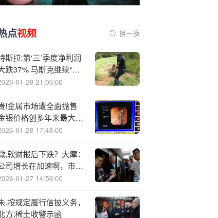
热点
视频
换一换
特斯拉:第‘三’季度净利润
大跌37% 马斯克继续“鼓
吹”自动驾驶和机器人
2026-01-28 21:06:00
贵!金属市场遭全面抛售
金银价格创多年来最大跌
幅
2026-01-28 17:48:00
微,软财报后下跌？大摩：
公司增长在加速啊，市场
搞错了重点
2026-01-27 14:56:00
未.按规定履行信披义务，
北方;稀土收警示函