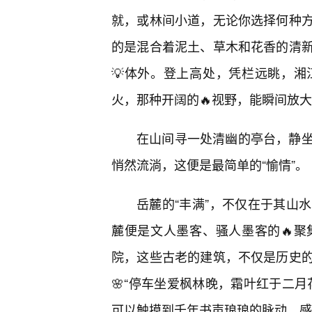
就，或林间小道，无论你选择何种
的是混合着泥土、草木和花香的清
💡体外。登上高处，凭栏远眺，
火，那种开阔的🔥视野，能瞬间放
在山间寻一处清幽的亭台，静
悄然流淌，这便是最简单的“愉情”。
岳麓的“丰满”，不仅在于其山
麓便是文人墨客、骚人墨客的🔥
院，这些古老的建筑，不仅是历史
🌸“停车坐爱枫林晚，霜叶红于二
可以触摸到千年书声琅琅的脉动，感