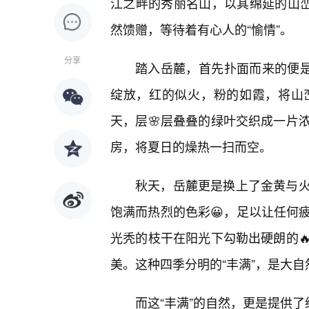
江之畔的秀丽名山，以其绵延的山峦
然馈赠，等待着有心人的“愉情”。
分享
踏入岳麓，首先扑面而来的便是
绽放，红的似火，粉的如霞，将山峦
天，层🌸层叠叠的绿叶交织成一片
房，将夏日的燥热一扫而空。
秋天，岳麓更是换上了金黄与
饱满而热烈的色彩😀，足以让任何
光秃的枝干在阳光下勾勒出硬朗的
美。这种四季分明的“丰满”，是大
而这“丰满”的自然，更是提供了