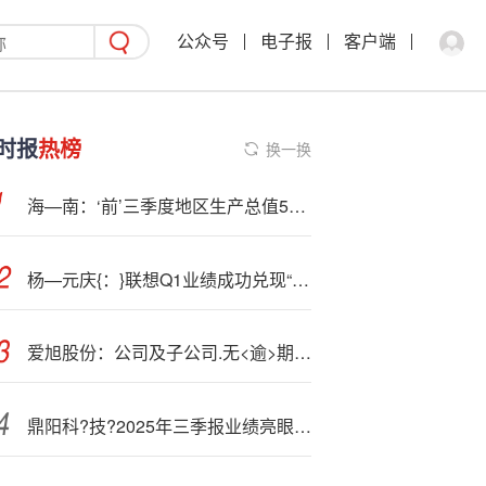
公众号
电子报
客户端
时报
热榜
换一换
海—南：‘前’三季度地区生产总值5686.64亿元，同比增长3.9%
杨—元庆{：}联想Q1业绩成功兑现“竞争力不降、市场份额不掉、盈利不减”承诺
爱旭股份：公司及子公司.无<逾>期担保的情况
鼎阳科?技?2025年三季报业绩亮眼，营收净利双增长，国产测试仪器加速替代