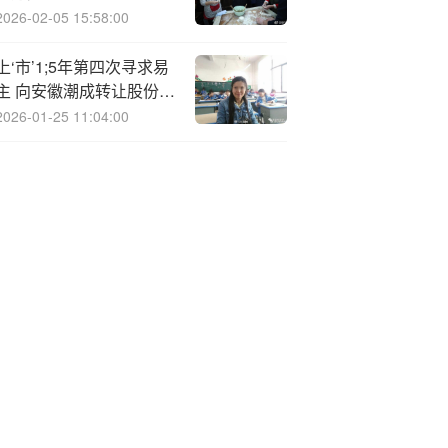
2026-02-05 15:58:00
上‘市’1;5年第四次寻求易
主 向安徽潮成转让股份事
宜“告吹”，天汽模随即宣
2026-01-25 11:04:00
布拟易主乌鲁木齐国资